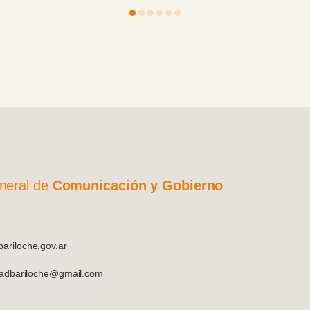
má
neral de
Comunicación y Gobierno
riloche.gov.ar
dadbariloche@gmail.com