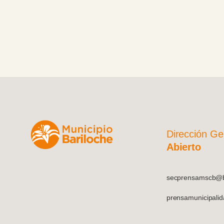
, quienes, pese
ajas
n sus perros y
dos.
Dirección Ge
Abierto
secprensamscb@ba
prensamunicipali