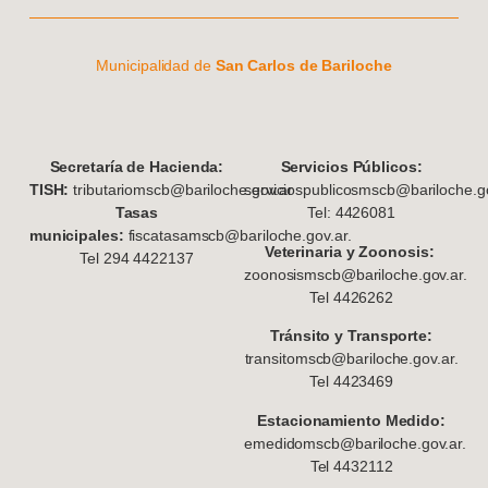
Municipalidad de
San Carlos de Bariloche
S
ecretaría de Hacienda:
Servicios Públicos:
TISH:
tributariomscb@bariloche.gov.ar
serviciospublicosmscb@bariloche.go
Tasas
Tel: 4426081
municipales:
fiscatasamscb@bariloche.gov.ar.
Veterinaria y Zoonosis:
Tel 294 4422137
zoonosismscb@bariloche.gov.ar.
Tel 4426262
Tránsito y Transporte:
transitomscb@bariloche.gov.ar.
Tel 4423469
Estacionamiento Medido:
emedidomscb@bariloche.gov.ar.
Tel 4432112