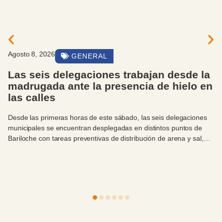
gosto 8, 2026
GENERAL
Las seis delegaciones trabajan desde la
madrugada ante la presencia de hielo en
las calles
esde las primeras horas de este sábado, las seis delegaciones
unicipales se encuentran desplegadas en distintos puntos de
ariloche con tareas preventivas de distribución de arena y sal,
nte las importantes heladas y la presencia de hielo en calles y
venidas.