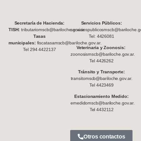
S
ecretaría de Hacienda:
Servicios Públicos:
TISH:
tributariomscb@bariloche.gov.ar
serviciospublicosmscb@bariloche.go
Tasas
Tel: 4426081
municipales:
fiscatasamscb@bariloche.gov.ar.
Veterinaria y Zoonosis:
Tel 294 4422137
zoonosismscb@bariloche.gov.ar.
Tel 4426262
Tránsito y Transporte:
transitomscb@bariloche.gov.ar.
Tel 4423469
Estacionamiento Medido:
emedidomscb@bariloche.gov.ar.
Tel 4432112
Otros contactos