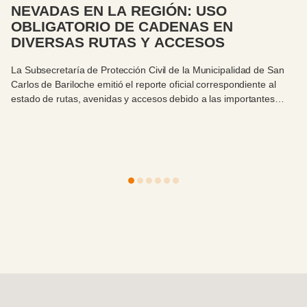
N LA REGIÓN: USO
Ni la niev
IO DE CADENAS EN
Municipal
RUTAS Y ACCESOS
las castra
e Protección Civil de la Municipalidad de San
La Municipalidad 
 emitió el reporte oficial correspondiente al
Dirección de San
venidas y accesos debido a las importantes
el operativo de c
stran en toda la región cordillerana.
desarrolla en Val
y del compromiso
intensa nevada y 
perros y gatos en