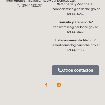
municipales:
fiscatasamscb@bariloche.gov.ar.
Veterinaria y Zoonosis:
Tel 294 4422137
zoonosismscb@bariloche.gov.ar.
Tel 4426262
Tránsito y Transporte:
transitomscb@bariloche.gov.ar.
Tel 4423469
Estacionamiento Medido:
emedidomscb@bariloche.gov.ar.
Tel 4432112
Otros contactos