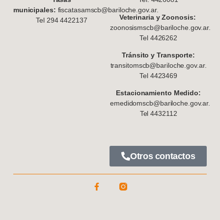
municipales:
fiscatasamscb@bariloche.gov.ar.
Veterinaria y Zoonosis:
Tel 294 4422137
zoonosismscb@bariloche.gov.ar.
Tel 4426262
Tránsito y Transporte:
transitomscb@bariloche.gov.ar.
Tel 4423469
Estacionamiento Medido:
emedidomscb@bariloche.gov.ar.
Tel 4432112
Otros contactos