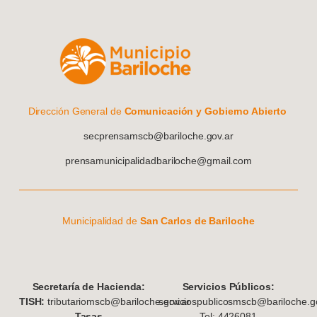
Dirección General de
Comunicación y Gobierno Abierto
secprensamscb@bariloche.gov.ar
prensamunicipalidadbariloche@gmail.com
Municipalidad de
San Carlos de Bariloche
S
ecretaría de Hacienda:
Servicios Públicos:
TISH:
tributariomscb@bariloche.gov.ar
serviciospublicosmscb@bariloche.go
Tasas
Tel: 4426081