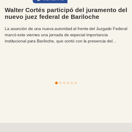
El intendente Walter Cortés estuvo
presente en el acto de egreso de la
primera cohorte de cirujanos del HPR en
convenio con la UBA
En un acontecimiento de gran relevancia institucional y académica
para la ciudad, este viernes 7 de agosto se llevó a cabo el acto
académico de egreso de la primera cohorte de Médicos
Especialistas en Cirugía General del Hospital Privado Regional del
Sur (HPR), en convenio con la Facultad de Medicina de la
Integrado
Productivo
Universidad de Buenos Aires (UBA). La ceremonia contó con la
destacada presencia del intendente municipal, Sr. Walter Cortés, -
acompañado por el Director General de Relaciones
Institucionales, Antonio Zidar- quien hizo uso de la palabra como
cierre del evento.