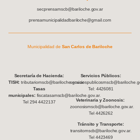
secprensamscb@bariloche.gov.ar
prensamunicipalidadbariloche@gmail.com
Municipalidad de
San Carlos de Bariloche
S
ecretaría de Hacienda:
Servicios Públicos:
TISH:
tributariomscb@bariloche.gov.ar
serviciospublicosmscb@bariloche.go
Tasas
Tel: 4426081
municipales:
fiscatasamscb@bariloche.gov.ar.
Veterinaria y Zoonosis:
Tel 294 4422137
zoonosismscb@bariloche.gov.ar.
Tel 4426262
Tránsito y Transporte:
transitomscb@bariloche.gov.ar.
Tel 4423469