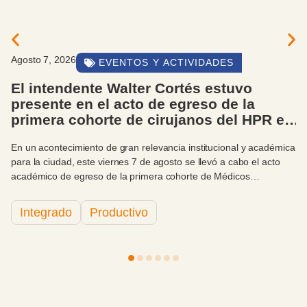
Agosto 7, 2026
EVENTOS Y ACTIVIDADES
El intendente Walter Cortés estuvo
presente en el acto de egreso de la
primera cohorte de cirujanos del HPR en
convenio con la UBA
En un acontecimiento de gran relevancia institucional y académica
para la ciudad, este viernes 7 de agosto se llevó a cabo el acto
académico de egreso de la primera cohorte de Médicos
Especialistas en Cirugía General del Hospital Privado Regional del
Sur (HPR), en convenio con la Facultad de Medicina de la
Integrado
Productivo
Universidad de Buenos Aires (UBA). La ceremonia contó con la
destacada presencia del intendente municipal, Sr. Walter Cortés, -
acompañado por el Director General de Relaciones
Institucionales, Antonio Zidar- quien hizo uso de la palabra como
cierre del evento.