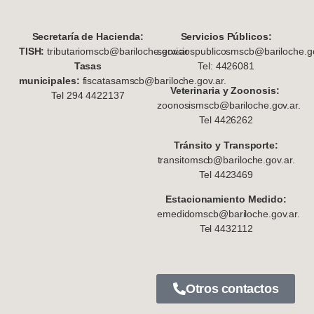
S
ecretaría de Hacienda:
Servicios Públicos:
TISH:
tributariomscb@bariloche.gov.ar
serviciospublicosmscb@bariloche.go
Tasas
Tel: 4426081
municipales:
fiscatasamscb@bariloche.gov.ar.
Veterinaria y Zoonosis:
Tel 294 4422137
zoonosismscb@bariloche.gov.ar.
Tel 4426262
Tránsito y Transporte:
transitomscb@bariloche.gov.ar.
Tel 4423469
Estacionamiento Medido:
emedidomscb@bariloche.gov.ar.
Tel 4432112
Otros contactos