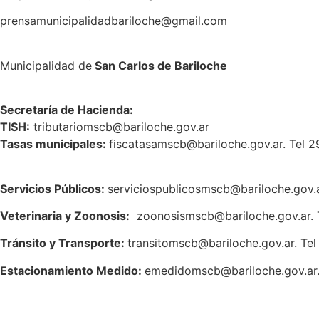
prensamunicipalidadbariloche@gmail.com
Municipalidad de
San Carlos de Bariloche
S
ecretaría de Hacienda:
TISH:
tributariomscb@bariloche.gov.ar
Tasas municipales:
fiscatasamscb@bariloche.gov.ar. Tel 
Servicios Públicos:
serviciospublicosmscb@bariloche.gov.a
Veterinaria y Zoonosis:
zoonosismscb@bariloche.gov.ar. 
Tránsito y Transporte:
transitomscb@bariloche.gov.ar. Te
Estacionamiento Medido:
emedidomscb@bariloche.gov.ar.