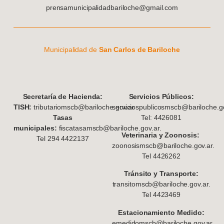
prensamunicipalidadbariloche@gmail.com
Municipalidad de
San Carlos de Bariloche
S
ecretaría de Hacienda:
Servicios Públicos:
TISH:
tributariomscb@bariloche.gov.ar
serviciospublicosmscb@bariloche.go
Tasas
Tel: 4426081
municipales:
fiscatasamscb@bariloche.gov.ar.
Veterinaria y Zoonosis:
Tel 294 4422137
zoonosismscb@bariloche.gov.ar.
Tel 4426262
Tránsito y Transporte:
transitomscb@bariloche.gov.ar.
Tel 4423469
Estacionamiento Medido:
emedidomscb@bariloche.gov.ar.