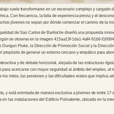
abajo suele transformarse en un escenario complejo y cargado d
ca. Con frecuencia, la falta de experiencia previa y el descono
uchos jóvenes no sepan por dónde comenzar el camino de la inse
icipalidad de San Carlos de Bariloche diseñó una propuesta inn
egún se observa en la imagen 415aa13f-1da1-4af4-91b6-f100840
cio Dungun Piuke, la Dirección de Promoción Social y la Direcció
l propósito de generar un entorno cercano y empático para abor
teractiva y de debate horizontal, alejada de las estructuras rígid
es para acercarse con mayor seguridad al ámbito del empleo, al 
 los mitos, las presiones y las dificultades reales que implica a
ita, y está orientada de manera exclusiva a jóvenes de entre 17 a
 en las instalaciones del Edificio Polivalente, ubicado en la inte