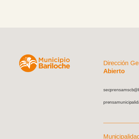
Dirección Ge
Abierto
secprensamscb@ba
prensamunicipali
Municipalida