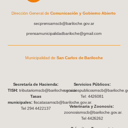
Dirección General de
Comunicación y Gobierno Abierto
secprensamscb@bariloche.gov.ar
prensamunicipalidadbariloche@gmail.com
Municipalidad de
San Carlos de Bariloche
S
ecretaría de Hacienda:
Servicios Públicos:
TISH:
tributariomscb@bariloche.gov.ar
serviciospublicosmscb@bariloche.go
Tasas
Tel: 4426081
municipales:
fiscatasamscb@bariloche.gov.ar.
Veterinaria y Zoonosis:
Tel 294 4422137
zoonosismscb@bariloche.gov.ar.
Tel 4426262