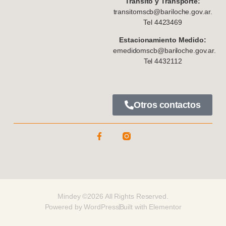
Tránsito y Transporte:
transitomscb@bariloche.gov.ar.
Tel 4423469
Estacionamiento Medido:
emedidomscb@bariloche.gov.ar.
Tel 4432112
Otros contactos
Mindey ©2026 All Rights Reserved.
Powered by WordPress
Built with Elementor