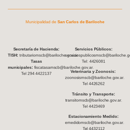
Municipalidad de
San Carlos de Bariloche
S
ecretaría de Hacienda:
Servicios Públicos:
TISH:
tributariomscb@bariloche.gov.ar
serviciospublicosmscb@bariloche.go
Tasas
Tel: 4426081
municipales:
fiscatasamscb@bariloche.gov.ar.
Veterinaria y Zoonosis:
Tel 294 4422137
zoonosismscb@bariloche.gov.ar.
Tel 4426262
Tránsito y Transporte:
transitomscb@bariloche.gov.ar.
Tel 4423469
Estacionamiento Medido:
emedidomscb@bariloche.gov.ar.
Tel 4432112