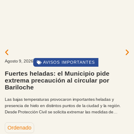
9, 2026
Agosto
AVISOS IMPORTANTES
es heladas: el Municipio pide
Las 
ma precaución al circular por
Niev
loche
soli
s temperaturas provocaron importantes heladas y
El desf
a de hielo en distintos puntos de la ciudad y la región.
2026 re
otección Civil se solicita extremar las medidas de
autori
ón, portar cadenas y evitar desplazamientos que no sean
celebr
os.
nado