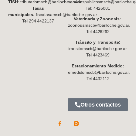
TISH:
tributariomscb@bariloche.gov.ar
serviciospublicosmscb@bariloche.go
Tasas
Tel: 4426081
municipales:
fiscatasamscb@bariloche.gov.ar.
Veterinaria y Zoonosis:
Tel 294 4422137
zoonosismscb@bariloche.gov.ar.
Tel 4426262
Tránsito y Transporte:
transitomscb@bariloche.gov.ar.
Tel 4423469
Estacionamiento Medido:
emedidomscb@bariloche.gov.ar.
Tel 4432112
Otros contactos