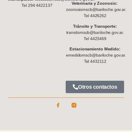
Veterinaria y Zoonosis:
Tel 294 4422137
zoonosismscb@bariloche.gov.ar.
Tel 4426262
Tránsito y Transporte:
transitomscb@bariloche.gov.ar.
Tel 4423469
Estacionamiento Medido:
emedidomscb@bariloche.gov.ar.
Tel 4432112
Otros contactos