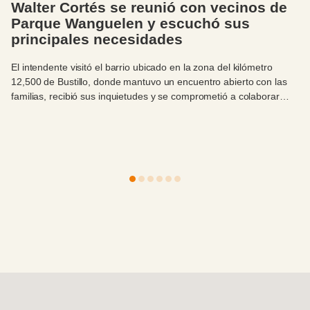
lter Cortés se reunió con vecinos de
E
rque Wanguelen y escuchó sus
l
incipales necesidades
l
ntendente visitó el barrio ubicado en la zona del kilómetro
Lo
00 de Bustillo, donde mantuvo un encuentro abierto con las
de
lias, recibió sus inquietudes y se comprometió a colaborar
ev
 que puedan concretar su esperado centro comunitario.
fi