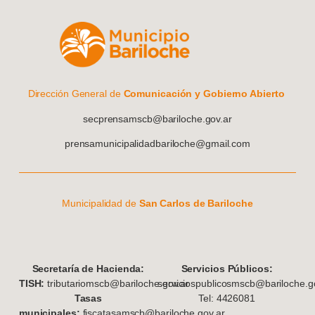
Dirección General de
Comunicación y Gobierno Abierto
secprensamscb@bariloche.gov.ar
prensamunicipalidadbariloche@gmail.com
Municipalidad de
San Carlos de Bariloche
S
ecretaría de Hacienda:
Servicios Públicos:
TISH:
tributariomscb@bariloche.gov.ar
serviciospublicosmscb@bariloche.go
Tasas
Tel: 4426081
municipales:
fiscatasamscb@bariloche.gov.ar.