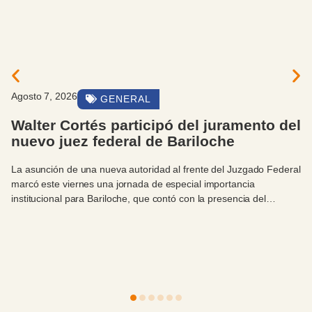
Agosto 7, 2026
EVENTOS Y ACTIVIDADES
El intendente Walter Cortés estuvo
presente en el acto de egreso de la
primera cohorte de cirujanos del HPR en
convenio con la UBA
En un acontecimiento de gran relevancia institucional y académica
para la ciudad, este viernes 7 de agosto se llevó a cabo el acto
académico de egreso de la primera cohorte de Médicos
Especialistas en Cirugía General del Hospital Privado Regional del
Sur (HPR), en convenio con la Facultad de Medicina de la
Integrado
Productivo
Universidad de Buenos Aires (UBA). La ceremonia contó con la
destacada presencia del intendente municipal, Sr. Walter Cortés, -
acompañado por el Director General de Relaciones
Institucionales, Antonio Zidar- quien hizo uso de la palabra como