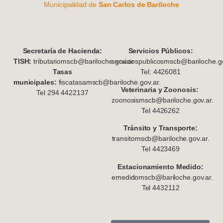
Municipalidad de
San Carlos de Bariloche
S
ecretaría de Hacienda:
Servicios Públicos:
TISH:
tributariomscb@bariloche.gov.ar
serviciospublicosmscb@bariloche.go
Tasas
Tel: 4426081
municipales:
fiscatasamscb@bariloche.gov.ar.
Veterinaria y Zoonosis:
Tel 294 4422137
zoonosismscb@bariloche.gov.ar.
Tel 4426262
Tránsito y Transporte:
transitomscb@bariloche.gov.ar.
Tel 4423469
Estacionamiento Medido:
emedidomscb@bariloche.gov.ar.
Tel 4432112