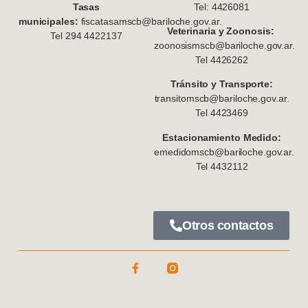
Tasas
Tel: 4426081
municipales:
fiscatasamscb@bariloche.gov.ar.
Veterinaria y Zoonosis:
Tel 294 4422137
zoonosismscb@bariloche.gov.ar.
Tel 4426262
Tránsito y Transporte:
transitomscb@bariloche.gov.ar.
Tel 4423469
Estacionamiento Medido:
emedidomscb@bariloche.gov.ar.
Tel 4432112
Otros contactos