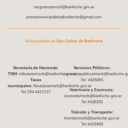
secprensamscb@bariloche.gov.ar
prensamunicipalidadbariloche@gmail.com
Municipalidad de
San Carlos de Bariloche
S
ecretaría de Hacienda:
Servicios Públicos:
TISH:
tributariomscb@bariloche.gov.ar
serviciospublicosmscb@bariloche.go
Tasas
Tel: 4426081
municipales:
fiscatasamscb@bariloche.gov.ar.
Veterinaria y Zoonosis:
Tel 294 4422137
zoonosismscb@bariloche.gov.ar.
Tel 4426262
Tránsito y Transporte:
transitomscb@bariloche.gov.ar.
Tel 4423469