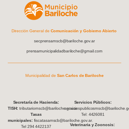
Dirección General de
Comunicación y Gobierno Abierto
secprensamscb@bariloche.gov.ar
prensamunicipalidadbariloche@gmail.com
Municipalidad de
San Carlos de Bariloche
S
ecretaría de Hacienda:
Servicios Públicos:
TISH:
tributariomscb@bariloche.gov.ar
serviciospublicosmscb@bariloche.go
Tasas
Tel: 4426081
municipales:
fiscatasamscb@bariloche.gov.ar.
Veterinaria y Zoonosis:
Tel 294 4422137