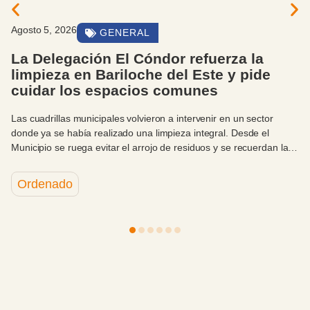
5, 2026
Agosto
GENERAL
legación El Cóndor refuerza la
Habi
eza en Bariloche del Este y pide
cuál
ar los espacios comunes
Desde 
Carlos 
rillas municipales volvieron a intervenir en un sector
antes d
 se había realizado una limpieza integral. Desde el
o se ruega evitar el arrojo de residuos y se recuerdan las
s alternativas disponibles para su correcta disposición.
nado