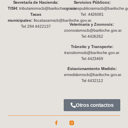
S
ecretaría de Hacienda:
Servicios Públicos:
TISH:
tributariomscb@bariloche.gov.ar
serviciospublicosmscb@bariloche.go
Tasas
Tel: 4426081
municipales:
fiscatasamscb@bariloche.gov.ar.
Veterinaria y Zoonosis:
Tel 294 4422137
zoonosismscb@bariloche.gov.ar.
Tel 4426262
Tránsito y Transporte:
transitomscb@bariloche.gov.ar.
Tel 4423469
Estacionamiento Medido:
emedidomscb@bariloche.gov.ar.
Tel 4432112
Otros contactos