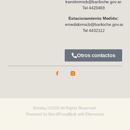
transitomscb@bariloche.gov.ar.
Tel 4423469
Estacionamiento Medido:
emedidomscb@bariloche.gov.ar.
Tel 4432112
Otros contactos
Mindey ©2026 All Rights Reserved.
Powered by WordPress
Built with Elementor