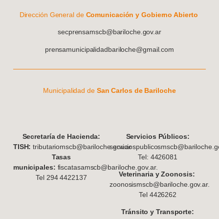
Dirección General de
Comunicación y Gobierno Abierto
secprensamscb@bariloche.gov.ar
prensamunicipalidadbariloche@gmail.com
Municipalidad de
San Carlos de Bariloche
S
ecretaría de Hacienda:
Servicios Públicos:
TISH:
tributariomscb@bariloche.gov.ar
serviciospublicosmscb@bariloche.go
Tasas
Tel: 4426081
municipales:
fiscatasamscb@bariloche.gov.ar.
Veterinaria y Zoonosis:
Tel 294 4422137
zoonosismscb@bariloche.gov.ar.
Tel 4426262
Tránsito y Transporte: