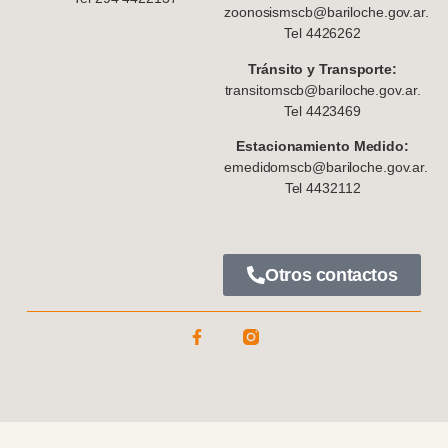
zoonosismscb@bariloche.gov.ar.
Tel 4426262
Tránsito y Transporte:
transitomscb@bariloche.gov.ar.
Tel 4423469
Estacionamiento Medido:
emedidomscb@bariloche.gov.ar.
Tel 4432112
Otros contactos