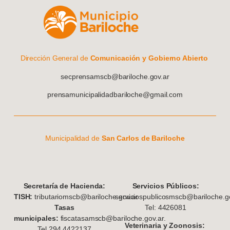
Dirección General de
Comunicación y Gobierno Abierto
secprensamscb@bariloche.gov.ar
prensamunicipalidadbariloche@gmail.com
Municipalidad de
San Carlos de Bariloche
S
ecretaría de Hacienda:
Servicios Públicos:
TISH:
tributariomscb@bariloche.gov.ar
serviciospublicosmscb@bariloche.go
Tasas
Tel: 4426081
municipales:
fiscatasamscb@bariloche.gov.ar.
Veterinaria y Zoonosis:
Tel 294 4422137