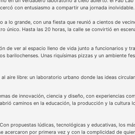
mó en un verdadero laboratorio a cielo abierto: el Fab Lab B
ercó con entusiasmo a compartir una jornada inolvidable.
zo a lo grande, con una fiesta que reunió a cientos de veci
o único. Hasta las 20 horas, la calle se convirtió en escen
 de ver al espacio lleno de vida junto a funcionarios y tr
 los barilochenses. Unas riquísimas pizzas y un ambiente f
l aire libre: un laboratorio urbano donde las ideas circular
temas de innovación, ciencia y diseño, con experiencias com
 abrió caminos en la educación, la producción y la cultura
. Con propuestas lúdicas, tecnológicas y educativas, los m
se acercaron por primera vez y con la complicidad de quien