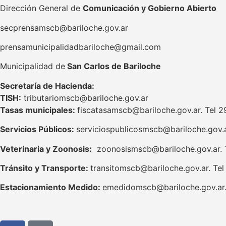
Dirección General de
Comunicación y Gobierno Abierto
secprensamscb@bariloche.gov.ar
prensamunicipalidadbariloche@gmail.com
Municipalidad de
San Carlos de Bariloche
S
ecretaría de Hacienda:
TISH:
tributariomscb@bariloche.gov.ar
Tasas municipales:
fiscatasamscb@bariloche.gov.ar. Tel 
Servicios Públicos:
serviciospublicosmscb@bariloche.gov.a
Veterinaria y Zoonosis:
zoonosismscb@bariloche.gov.ar. 
Tránsito y Transporte:
transitomscb@bariloche.gov.ar. Te
Estacionamiento Medido:
emedidomscb@bariloche.gov.ar.