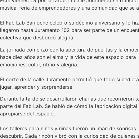
Este viernes 29 por la tarde, la calle Juramento se transfor
música, feria de emprendedores y una comunidad que se ac
El Fab Lab Bariloche celebró su décimo aniversario y lo hi
llegaron hasta Juramento 102 para ser parte de un encuentr
colectiva que desbordó alegría.
La jornada comenzó con la apertura de puertas y la emoción
hace diez años son el alma y la vida de este espacio para
emociones, color, ritmo y alegría.
El corte de la calle Juramento permitió que todo sucediera a
jugar, aprender y sorprenderse.
Durante la tarde se desarrollaron charlas que recorrieron 
parte del Fab Lab. Se habló de cómo la fabricación digital
apropiarse del espacio.
Los talleres para niños y niñas fueron un imán de sonrisas
descubrir. Cada rincón vibró con la curiosidad de quienes 