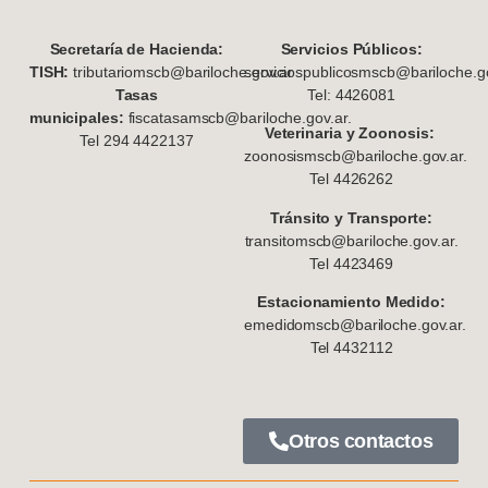
S
ecretaría de Hacienda:
Servicios Públicos:
TISH:
tributariomscb@bariloche.gov.ar
serviciospublicosmscb@bariloche.go
Tasas
Tel: 4426081
municipales:
fiscatasamscb@bariloche.gov.ar.
Veterinaria y Zoonosis:
Tel 294 4422137
zoonosismscb@bariloche.gov.ar.
Tel 4426262
Tránsito y Transporte:
transitomscb@bariloche.gov.ar.
Tel 4423469
Estacionamiento Medido:
emedidomscb@bariloche.gov.ar.
Tel 4432112
Otros contactos