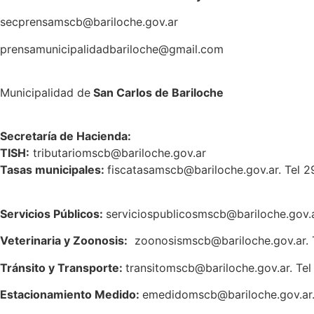
secprensamscb@bariloche.gov.ar
prensamunicipalidadbariloche@gmail.com
Municipalidad de
San Carlos de Bariloche
S
ecretaría de Hacienda:
TISH:
tributariomscb@bariloche.gov.ar
Tasas municipales:
fiscatasamscb@bariloche.gov.ar. Tel 
Servicios Públicos:
serviciospublicosmscb@bariloche.gov.a
Veterinaria y Zoonosis:
zoonosismscb@bariloche.gov.ar. 
Tránsito y Transporte:
transitomscb@bariloche.gov.ar. Te
Estacionamiento Medido:
emedidomscb@bariloche.gov.ar.