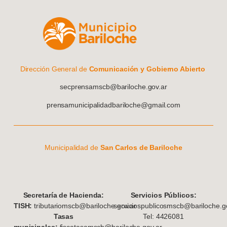
Dirección General de
Comunicación y Gobierno Abierto
secprensamscb@bariloche.gov.ar
prensamunicipalidadbariloche@gmail.com
Municipalidad de
San Carlos de Bariloche
S
ecretaría de Hacienda:
Servicios Públicos:
TISH:
tributariomscb@bariloche.gov.ar
serviciospublicosmscb@bariloche.go
Tasas
Tel: 4426081
municipales:
fiscatasamscb@bariloche.gov.ar.