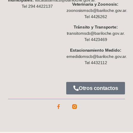
Veterinaria y Zoonosis:
Tel 294 4422137
zoonosismscb@bariloche.gov.ar.
Tel 4426262
Tránsito y Transporte:
transitomscb@bariloche.gov.ar.
Tel 4423469
Estacionamiento Medido:
emedidomscb@bariloche.gov.ar.
Tel 4432112
Otros contactos