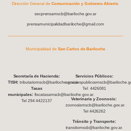
Dirección General de
Comunicación y Gobierno Abierto
secprensamscb@bariloche.gov.ar
prensamunicipalidadbariloche@gmail.com
Municipalidad de
San Carlos de Bariloche
S
ecretaría de Hacienda:
Servicios Públicos:
TISH:
tributariomscb@bariloche.gov.ar
serviciospublicosmscb@bariloche.go
Tasas
Tel: 4426081
municipales:
fiscatasamscb@bariloche.gov.ar.
Veterinaria y Zoonosis:
Tel 294 4422137
zoonosismscb@bariloche.gov.ar.
Tel 4426262
Tránsito y Transporte:
transitomscb@bariloche.gov.ar.