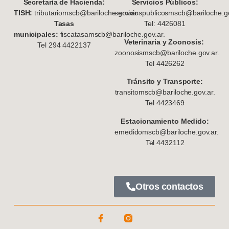
S
ecretaría de Hacienda:
Servicios Públicos:
TISH:
tributariomscb@bariloche.gov.ar
serviciospublicosmscb@bariloche.go
Tasas
Tel: 4426081
municipales:
fiscatasamscb@bariloche.gov.ar.
Veterinaria y Zoonosis:
Tel 294 4422137
zoonosismscb@bariloche.gov.ar.
Tel 4426262
Tránsito y Transporte:
transitomscb@bariloche.gov.ar.
Tel 4423469
Estacionamiento Medido:
emedidomscb@bariloche.gov.ar.
Tel 4432112
Otros contactos