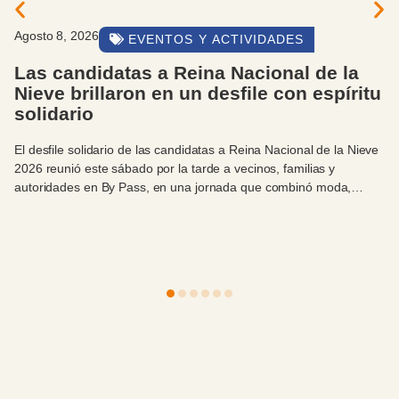
to 8, 2026
Ag
EVENTOS Y ACTIVIDADES
s candidatas a Reina Nacional de la
C
eve brillaron en un desfile con espíritu
p
lidario
C
esfile solidario de las candidatas a Reina Nacional de la Nieve
El
 reunió este sábado por la tarde a vecinos, familias y
co
ridades en By Pass, en una jornada que combinó moda,
in
bración y compromiso con el Hospital Zonal Bariloche.