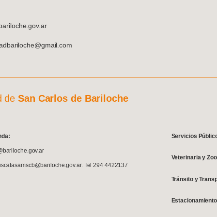
riloche.gov.ar
dadbariloche@gmail.com
d de
San Carlos de Bariloche
nda:
Servicios Públic
@bariloche.gov.ar
Veterinaria y Zo
fiscatasamscb@bariloche.gov.ar. Tel 294 4422137
Tránsito y Trans
Estacionamiento