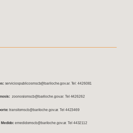
os:
serviciospublicosmscb@bariloche.gov.ar. Tel: 4426081
onosis:
zoonosismscb@bariloche.gov.ar. Tel 4426262
porte:
transitomscb@bariloche.gov.ar. Tel 4423469
 Medido:
emedidomscb@bariloche.gov.ar. Tel 4432112