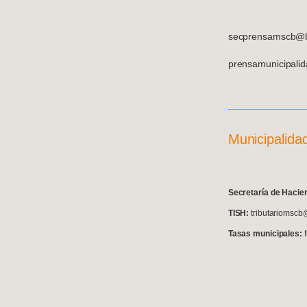
secprensamscb@ba
prensamunicipali
Municipalida
S
ecretaría de Hacie
TISH:
tributariomscb
Tasas municipales: