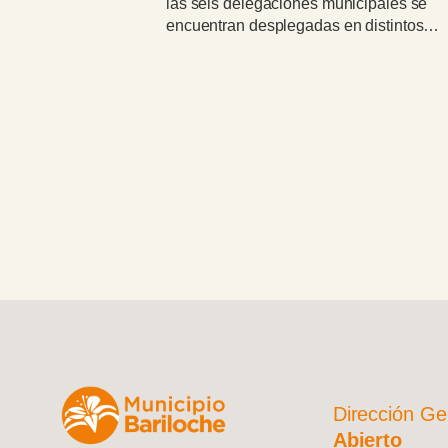
nicipales se
importantes heladas en distintos punto
n distintos
Bariloche y la región. Protección Civil
areas
solicita extremar las precauciones al
n de arena y sal,
circular, portar cadenas físicas y utiliza
as y la
en los sectores donde sean necesarias
les y avenidas.
Dirección Ge
Abierto