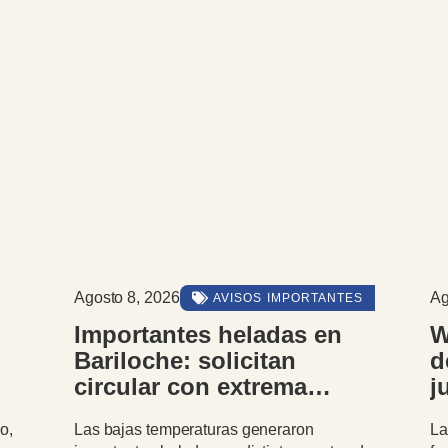
Agosto 7, 2026
A
ES
GENERAL
2
Walter Cortés participó
del juramento del nuevo
juez federal de Bariloche
La asunción de una nueva autoridad al