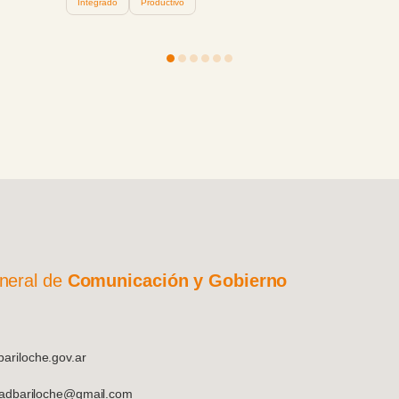
de
on
co
ad
de
a 
te
-
ga
r-
e
neral de
Comunicación y Gobierno
riloche.gov.ar
dadbariloche@gmail.com