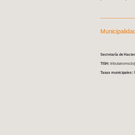
Municipalida
S
ecretaría de Hacie
TISH:
tributariomscb
Tasas municipales: