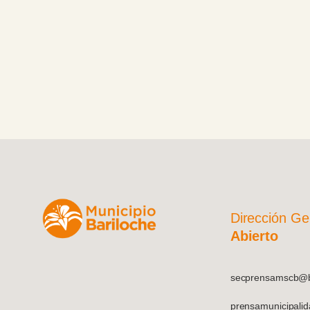
Integrado
Productivo
Cirugía General del Hospital Privado
Regional del Sur (HPR), en convenio c
la Facultad de Medicina de la Universid
de Buenos Aires (UBA). La ceremonia
contó con la destacada presencia del
intendente municipal, Sr. Walter Cortés, 
acompañado por el Director General de
Relaciones Institucionales, Antonio Zida
quien hizo uso de la palabra como cierr
del evento.
Dirección Ge
Abierto
secprensamscb@ba
prensamunicipali