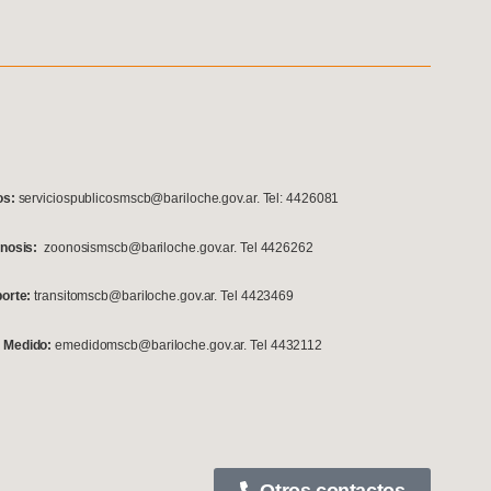
os:
serviciospublicosmscb@bariloche.gov.ar. Tel: 4426081
onosis:
zoonosismscb@bariloche.gov.ar. Tel 4426262
porte:
transitomscb@bariloche.gov.ar. Tel 4423469
 Medido:
emedidomscb@bariloche.gov.ar. Tel 4432112
Otros contactos