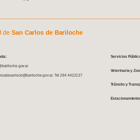
d de
San Carlos de Bariloche
nda:
Servicios Públic
@bariloche.gov.ar
Veterinaria y Zo
fiscatasamscb@bariloche.gov.ar. Tel 294 4422137
Tránsito y Trans
Estacionamiento