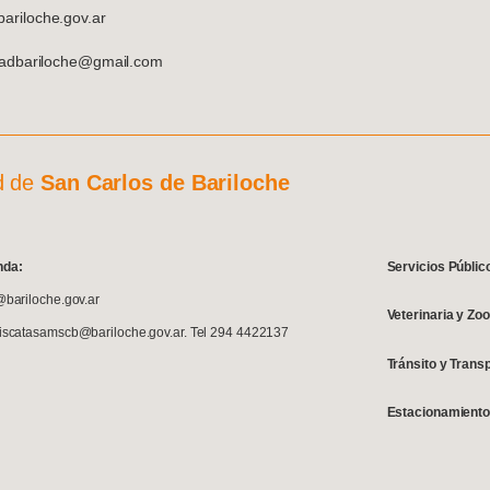
riloche.gov.ar
dadbariloche@gmail.com
d de
San Carlos de Bariloche
nda:
Servicios Públic
@bariloche.gov.ar
Veterinaria y Zo
fiscatasamscb@bariloche.gov.ar. Tel 294 4422137
Tránsito y Trans
Estacionamiento