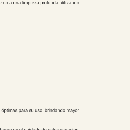
eron a una limpieza profunda utilizando
nes óptimas para su uso, brindando mayor
aboren en el cuidado de estos espacios,