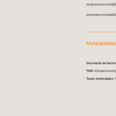
secprensamscb@ba
prensamunicipali
Municipalida
S
ecretaría de Hacie
TISH:
tributariomscb
Tasas municipales: