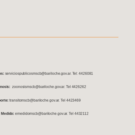
os:
serviciospublicosmscb@bariloche.gov.ar. Tel: 4426081
onosis:
zoonosismscb@bariloche.gov.ar. Tel 4426262
porte:
transitomscb@bariloche.gov.ar. Tel 4423469
 Medido:
emedidomscb@bariloche.gov.ar. Tel 4432112