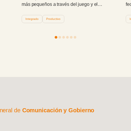
ca
fechas y barrios que serán asistidos del 10
se
re
al 14 de agosto en el marco del programa
hu
invernal.
Integrado
Productivo
in
tr
y 
po
neral de
Comunicación y Gobierno