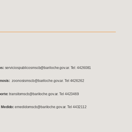
os:
serviciospublicosmscb@bariloche.gov.ar. Tel: 4426081
onosis:
zoonosismscb@bariloche.gov.ar. Tel 4426262
porte:
transitomscb@bariloche.gov.ar. Tel 4423469
 Medido:
emedidomscb@bariloche.gov.ar. Tel 4432112