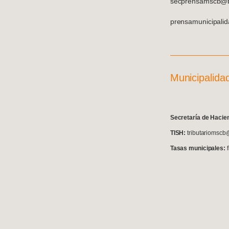
secprensamscb@ba
prensamunicipali
Municipalida
S
ecretaría de Hacie
TISH:
tributariomscb
Tasas municipales: