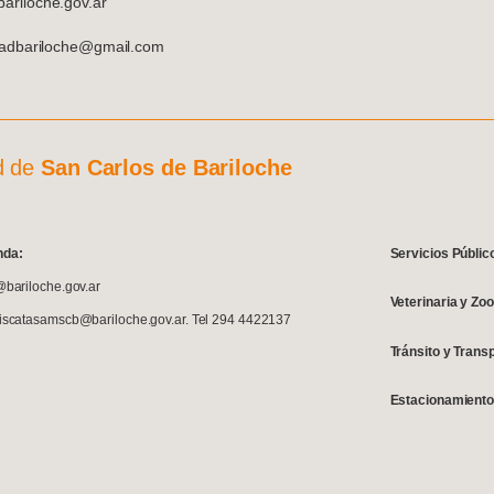
riloche.gov.ar
dadbariloche@gmail.com
d de
San Carlos de Bariloche
nda:
Servicios Públic
@bariloche.gov.ar
Veterinaria y Zo
fiscatasamscb@bariloche.gov.ar. Tel 294 4422137
Tránsito y Trans
Estacionamiento