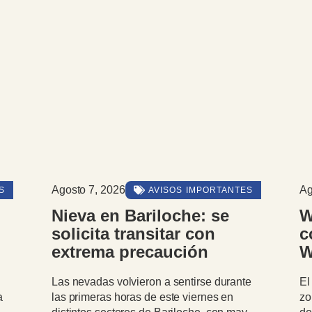
Agosto 6, 2026
A
ES
GENERAL
Walter Cortés se reunió
E
con vecinos de Parque
c
Wanguelen y escuchó sus
d
principales necesidades
t
te
El intendente visitó el barrio ubicado en la
L
zona del kilómetro 12,500 de Bustillo,
i