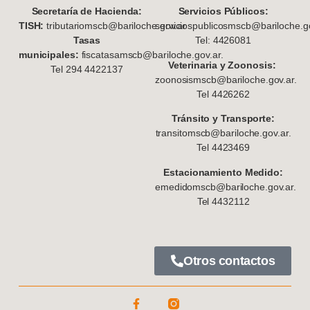
S
ecretaría de Hacienda:
Servicios Públicos:
TISH:
tributariomscb@bariloche.gov.ar
serviciospublicosmscb@bariloche.go
Tasas
Tel: 4426081
municipales:
fiscatasamscb@bariloche.gov.ar.
Veterinaria y Zoonosis:
Tel 294 4422137
zoonosismscb@bariloche.gov.ar.
Tel 4426262
Tránsito y Transporte:
transitomscb@bariloche.gov.ar.
Tel 4423469
Estacionamiento Medido:
emedidomscb@bariloche.gov.ar.
Tel 4432112
Otros contactos