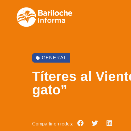
GENERAL
Títeres al Vien
gato”
Compartir en redes: