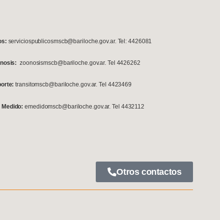
os:
serviciospublicosmscb@bariloche.gov.ar. Tel: 4426081
onosis:
zoonosismscb@bariloche.gov.ar. Tel 4426262
porte:
transitomscb@bariloche.gov.ar. Tel 4423469
 Medido:
emedidomscb@bariloche.gov.ar. Tel 4432112
Otros contactos