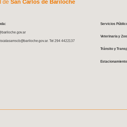
d de
San Carlos de Bariloche
nda:
Servicios Públic
@bariloche.gov.ar
Veterinaria y Zo
fiscatasamscb@bariloche.gov.ar. Tel 294 4422137
Tránsito y Trans
Estacionamiento