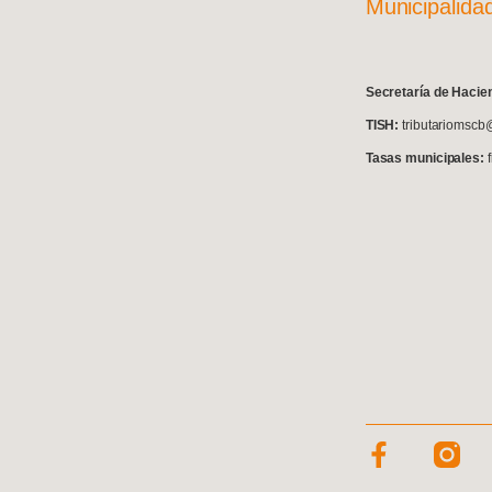
Municipalida
S
ecretaría de Hacie
TISH:
tributariomscb
Tasas municipales: