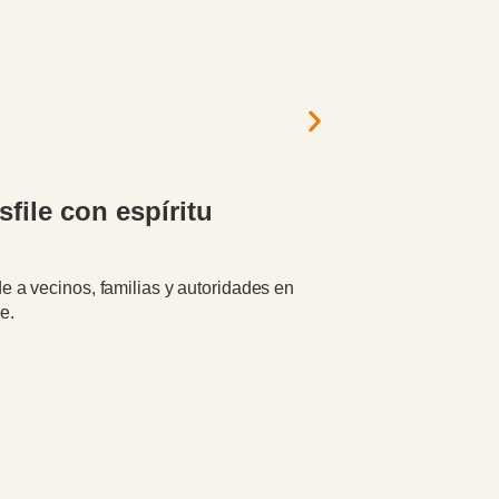
Agosto 8, 2026
file con espíritu
Cortés pa
El tradicional
intendente Walt
e a vecinos, familias y autoridades en
e.